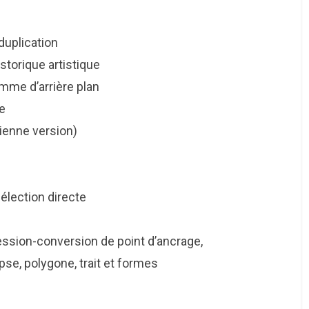
uplication
torique artistique
 d’arrière plan
e
ienne version)
lection directe
sion-conversion de point d’ancrage,
se, polygone, trait et formes