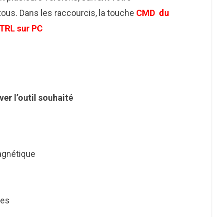
 tous. Dans les raccourcis, la touche
CMD du
CTRL sur PC
er l’outil souhaité
agnétique
hes