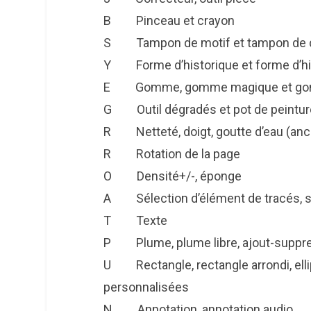
B Pinceau et crayon
S Tampon de motif et tampon de d
Y Forme d’historique et forme d’his
E Gomme, gomme magique et gomme
G Outil dégradés et pot de peintur
R Netteté, doigt, goutte d’eau (anc
R Rotation de la page
O Densité+/-, éponge
A Sélection d’élément de tracés, sé
T Texte
P Plume, plume libre, ajout-suppres
U Rectangle, rectangle arrondi, ellip
personnalisées
N Annotation, annotation audio