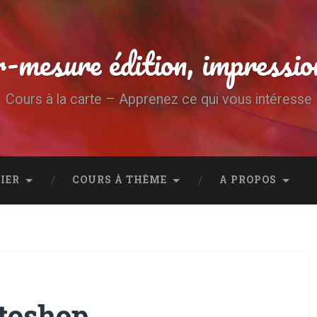
-mesure édition, impressio
Cours à la carte – Apprenez ce qui vous intéresse
IER
COURS À THÈME
A PROPOS
toshop