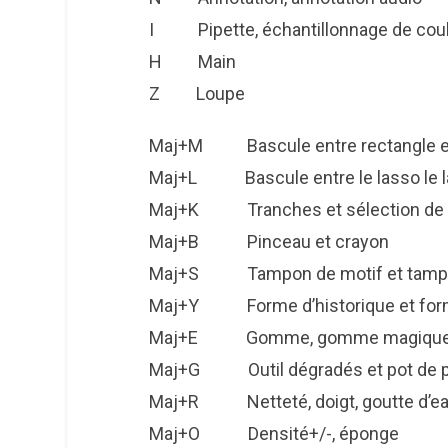
I Pipette, échantillonnage de cou
H Main
Z Loupe
Maj+M Bascule entre rectangle et e
Maj+L Bascule entre le lasso le la
Maj+K Tranches et sélection de 
Maj+B Pinceau et crayon
Maj+S Tampon de motif et tampon
Maj+Y Forme d’historique et forme 
Maj+E Gomme, gomme magique et 
Maj+G Outil dégradés et pot de p
Maj+R Netteté, doigt, goutte d’e
Maj+O Densité+/-, éponge