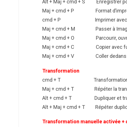
Alt + Maj + cmd + S Enregistrer po
Maj + cmd + P Format d’impre
cmd + P Imprimer avec a
Maj + cmd + M Passer à Image Re
Maj + cmd + O Parcourir, ouvre
Maj + cmd + C Copier avec fu
Maj + cmd + V Coller dedans
Transformation
cmd + T Transformation m
Maj + cmd + T Répéter la trans
Alt + cmd + T Dupliquer et tran
Alt + Maj + cmd + T Répéter dupliqu
Transformation manuelle activée +