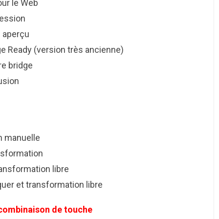
ur le Web
ssion
perçu
ady (version très ancienne)
 bridge
sion
anuelle
formation
sformation libre
er et transformation libre
 combinaison de touche