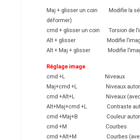
Maj + glisser un coin Modifie la sé
déformer)
cmd + glisser un coin Torsion de l’
Alt + glisser Modifie l’image e
Alt + Maj + glisser Modifie l’imag
Réglage image
cmd +L Niveaux
Maj+cmd +L Niveaux automa
cmd +Alt+L Niveaux (avec les 
Alt+Maj+cmd +L Contraste aut
cmd +Maj+B Couleur automa
cmd +M Courbes
cmd +Alt+M Courbes (avec les