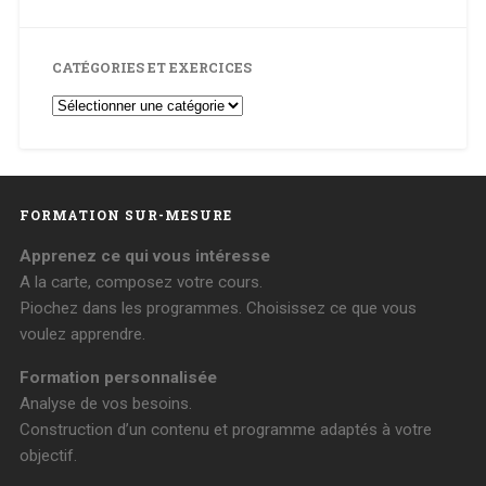
CATÉGORIES ET EXERCICES
Catégories
et
Exercices
FORMATION SUR-MESURE
Apprenez ce qui vous intéresse
A la carte, composez votre cours.
Piochez dans les programmes. Choisissez ce que vous
voulez apprendre.
Formation personnalisée
Analyse de vos besoins.
Construction d’un contenu et programme adaptés à votre
objectif.