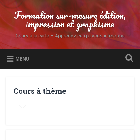
Accéder
au
Formation sur-mesure édition,
Recherche
contenu
impression et graphisme
principal
Cours à la carte – Apprenez ce qui vous intéresse
MENU
Cours à thème