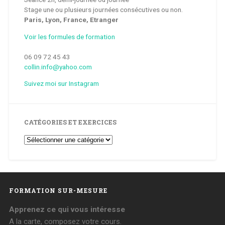
Stage une ou plusieurs journées consécutives ou non.
Paris, Lyon, France, Etranger
Voir les formules de formation
06 09 72 45 43
collin.info@yahoo.com
Suivez moi sur Instagram
CATÉGORIES ET EXERCICES
Catégories
et
Exercices
FORMATION SUR-MESURE
Apprenez ce qui vous intéresse
A la carte, composez votre cours.