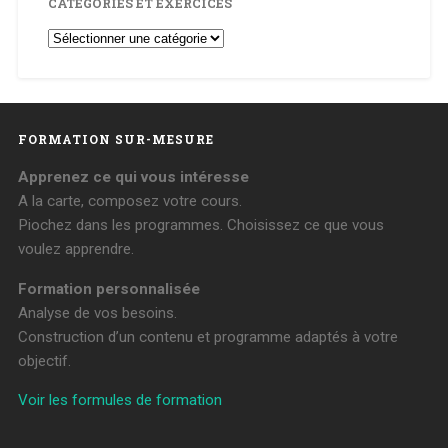
CATÉGORIES ET EXERCICES
Catégories
et
Exercices
FORMATION SUR-MESURE
Apprenez ce qui vous intéresse
A la carte, composez votre cours.
Piochez dans les programmes. Choisissez ce que vous
voulez apprendre.
Formation personnalisée
Analyse de vos besoins.
Construction d’un contenu et programme adaptés à votre
objectif.
Voir les formules de formation