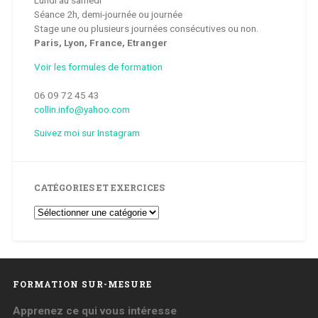
Lundi au samedi
Séance 2h, demi-journée ou journée
Stage une ou plusieurs journées consécutives ou non.
Paris, Lyon, France, Etranger
Voir les formules de formation
06 09 72 45 43
collin.info@yahoo.com
Suivez moi sur Instagram
CATÉGORIES ET EXERCICES
Catégories
et
Exercices
FORMATION SUR-MESURE
Apprenez ce qui vous intéresse