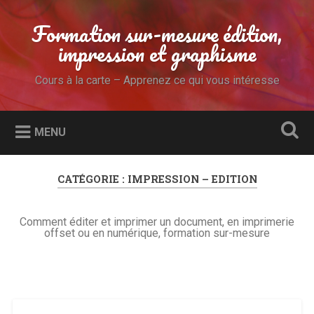
Accéder
au
Formation sur-mesure édition,
Recherche
contenu
impression et graphisme
principal
Cours à la carte – Apprenez ce qui vous intéresse
MENU
CATÉGORIE :
IMPRESSION – EDITION
Comment éditer et imprimer un document, en imprimerie
offset ou en numérique, formation sur-mesure