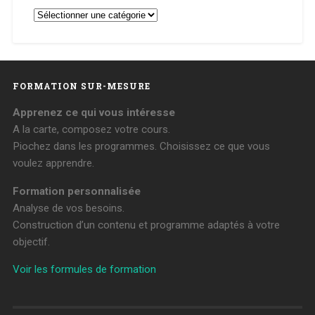
Catégories
et
Exercices
FORMATION SUR-MESURE
Apprenez ce qui vous intéresse
A la carte, composez votre cours.
Piochez dans les programmes. Choisissez ce que vous
voulez apprendre.
Formation personnalisée
Analyse de vos besoins.
Construction d’un contenu et programme adaptés à votre
objectif.
Voir les formules de formation