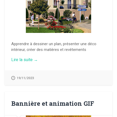
Apprendre à dessiner un plan, présenter une déco
intérieur, créer des matières et revêtements
« Architecture
Lire la suite
→
et
déco »
19/11/2023
Bannière et animation GIF