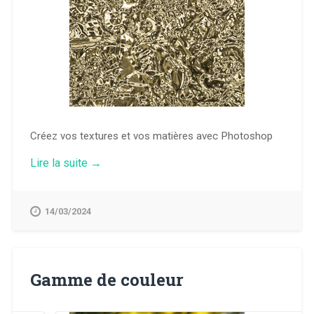
Créez vos textures et vos matières avec Photoshop
« Texture
Lire la suite
→
et
matière »
14/03/2024
Gamme de couleur