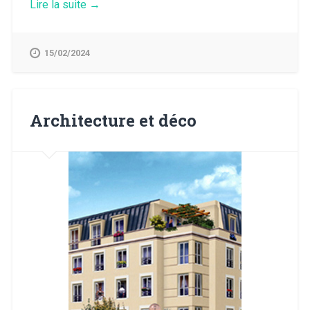
« Gamme
Lire la suite
→
de
couleur »
15/02/2024
Architecture et déco