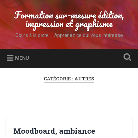
Accéder
au
Formation sur-mesure édition,
Recherche
contenu
impression et graphisme
principal
Cours à la carte – Apprenez ce qui vous intéresse
MENU
CATÉGORIE :
AUTRES
Moodboard, ambiance