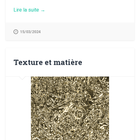
« Moodboard,
Lire la suite
→
ambiance »
15/03/2024
Texture et matière