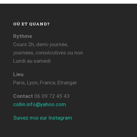
OÙ ET QUAND?
Rythme
Cours 2h, demi-journée,
journées, consécutives ou non.
Lundi au samedi
Lieu
Paris, Lyon, France, Etranger
Contact
06 09 72 45 43
collin.info@yahoo.com
Suivez moi sur Instagram