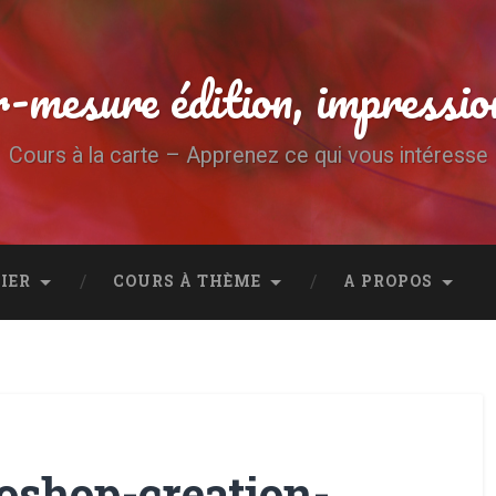
-mesure édition, impressio
Cours à la carte – Apprenez ce qui vous intéresse
IER
COURS À THÈME
A PROPOS
oshop-creation-