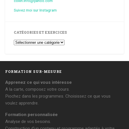
collin.info@yahoo.com
Suivez moi sur Instagram
CATÉGORIES ET EXERCICES
Catégories
et
Exercices
FORMATION SUR-MESURE
Apprenez ce qui vous intéresse
A la carte, composez votre cours.
Piochez dans les programmes. Choisissez ce que vous
voulez apprendre.
Formation personnalisée
Analyse de vos besoins.
Construction d’un contenu et programme adaptés à votre