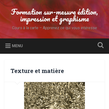
Accéder
au
Formation sur-mesure édition,
Recherche
contenu
impression et graphisme
principal
Cours à la carte – Apprenez ce qui vous intéresse
MENU
Texture et matière