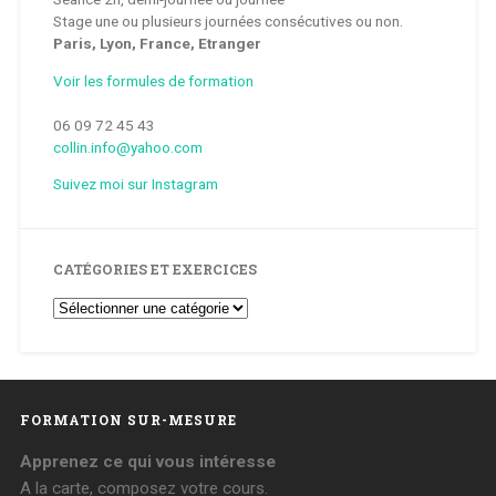
Stage une ou plusieurs journées consécutives ou non.
Paris, Lyon, France, Etranger
Voir les formules de formation
06 09 72 45 43
collin.info@yahoo.com
Suivez moi sur Instagram
CATÉGORIES ET EXERCICES
Catégories
et
Exercices
FORMATION SUR-MESURE
Apprenez ce qui vous intéresse
A la carte, composez votre cours.