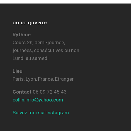
OÙ ET QUAND?
Rythme
Cours 2h, demi-journée,
journées, consécutives ou non.
Lundi au samedi
Lieu
Paris, Lyon, France, Etranger
Contact
06 09 72 45 43
collin.info@yahoo.com
Suivez moi sur Instagram