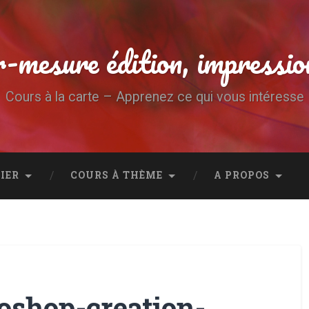
-mesure édition, impressio
Cours à la carte – Apprenez ce qui vous intéresse
IER
COURS À THÈME
A PROPOS
oshop-creation-