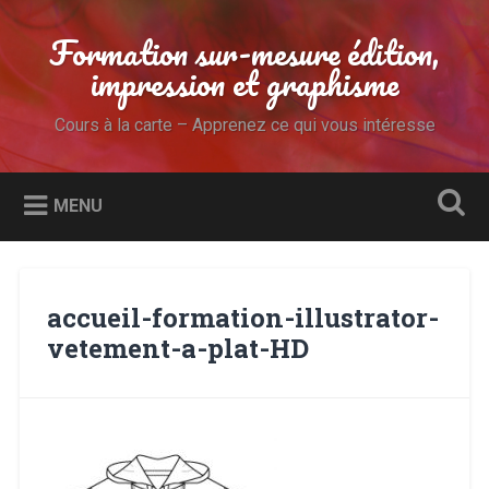
Accéder
au
Formation sur-mesure édition,
Recherche
contenu
impression et graphisme
principal
Cours à la carte – Apprenez ce qui vous intéresse
MENU
accueil-formation-illustrator-
vetement-a-plat-HD