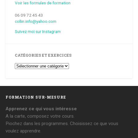
Voir les formules de formation
06 09 72 45 43
collin.info@yahoo.com
Suivez moi sur Instagram
CATÉGORIES ET EXERCICES
Catégories
et
Exercices
FORMATION SUR-MESURE
Apprenez ce qui vous intéresse
A la carte, composez votre cours.
Piochez dans les programmes. Choisissez ce que vous
voulez apprendre.