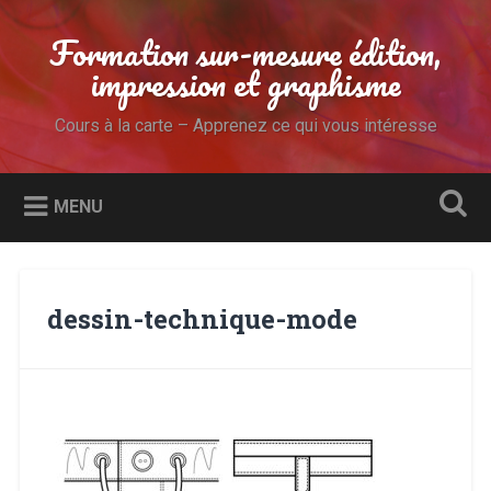
Accéder
au
Formation sur-mesure édition,
Recherche
contenu
impression et graphisme
principal
Cours à la carte – Apprenez ce qui vous intéresse
MENU
dessin-technique-mode