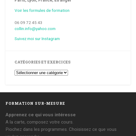
Paris, Lyon, France, Etranger
Voir les formules de formation
06 09 72 45 43
collin.info@yahoo.com
Suivez moi sur Instagram
CATÉGORIES ET EXERCICES
Catégories
et
Exercices
FORMATION SUR-MESURE
Apprenez ce qui vous intéresse
A la carte, composez votre cours.
Piochez dans les programmes. Choisissez ce que vous