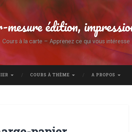
-mesure édition, impressio
Cours à la carte – Apprenez ce qui vous intéresse
IER
COURS À THÈME
A PROPOS
marge-papier