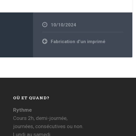
10/10/2024
Navigation
Fabrication d’un imprimé
de
l’article
OÙ ET QUAND?
Rythme
Cours 2h, demi-journée,
journées, consécutives ou non.
Lundi au samedi