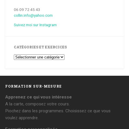
06 09 72 45 43
collin.info@yahoo.com
Suivez moi sur Instagram
CATÉGORIES ET EXERCICES
Catégories
et
Exercices
FORMATION SUR-MESURE
Apprenez ce qui vous intéresse
A la carte, composez votre cours.
Piochez dans les programmes. Choisissez ce que vous
voulez apprendre.