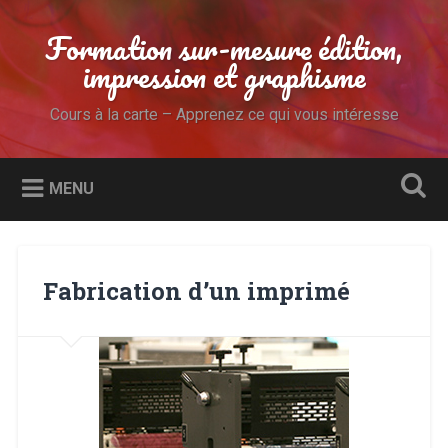
Accéder
au
Formation sur-mesure édition,
Recherche
contenu
impression et graphisme
principal
Cours à la carte – Apprenez ce qui vous intéresse
MENU
Fabrication d’un imprimé