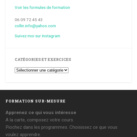
Voir les formules de formation
06 09 72 45 43
collin.info@yahoo.com
Suivez moi sur Instagram
CATÉGORIES ET EXERCICES
Catégories
et
Exercices
FORMATION SUR-MESURE
Apprenez ce qui vous intéresse
A la carte, composez votre cours.
Piochez dans les programmes. Choisissez ce que vous
voulez apprendre.