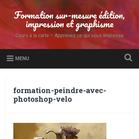
Accéder
au
Formation sur-mesure édition,
Recherche
contenu
impression et graphisme
principal
Cours à la carte – Apprenez ce qui vous intéresse
MENU
formation-peindre-avec-
photoshop-velo