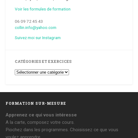
Voir les formules de formation
06 09 72 45 43
collin.info@yahoo.com
Suivez moi sur Instagram
CATÉGORIES ET EXERCICES
Catégories
et
Exercices
FORMATION SUR-MESURE
Apprenez ce qui vous intéresse
A la carte, composez votre cours.
Piochez dans les programmes. Choisissez ce que vous
voulez apprendre.