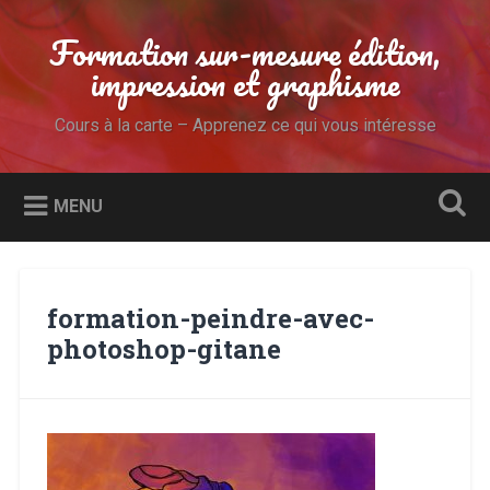
Accéder
au
Formation sur-mesure édition,
Recherche
contenu
impression et graphisme
principal
Cours à la carte – Apprenez ce qui vous intéresse
MENU
formation-peindre-avec-
photoshop-gitane