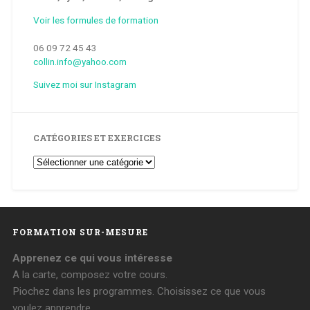
Voir les formules de formation
06 09 72 45 43
collin.info@yahoo.com
Suivez moi sur Instagram
CATÉGORIES ET EXERCICES
Catégories
et
Exercices
FORMATION SUR-MESURE
Apprenez ce qui vous intéresse
A la carte, composez votre cours.
Piochez dans les programmes. Choisissez ce que vous
voulez apprendre.