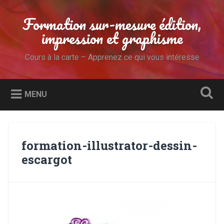
Accéder
au
Formation sur-mesure édition,
Recherche
contenu
impression et graphisme
principal
Cours à la carte – Apprenez ce qui vous intéresse
MENU
formation-illustrator-dessin-
escargot