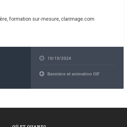
ière, formation sur-mesure, clarimage.com
10/10/2024
Navigation
Bannière et animation GIF
de
l’article
OÙ ET QUAND?