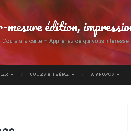
-mesure édition, impressio
Cours à la carte – Apprenez ce qui vous intéresse
IER
COURS À THÈME
A PROPOS
mee