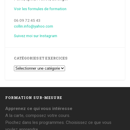
Voir les formules de formation
06 09 72 45 43
collin.info@yahoo.com
Suivez moi sur Instagram
CATÉGORIES ET EXERCICES
Catégories
et
Exercices
FORMATION SUR-MESURE
Apprenez ce qui vous intéresse
A la carte, composez votre cours.
Piochez dans les programmes. Choisissez ce que vous
voulez apprendre.